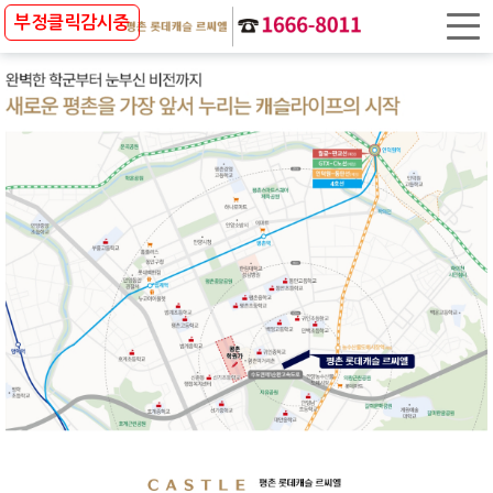
사업개요
부정클릭감시중
입지환경
상품안내
배치도
타입안내
프리미엄
방문예약